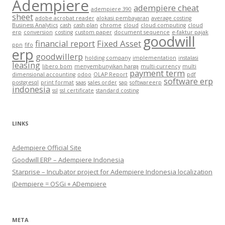
Adempiere
adempiere cheat
adempiere 390
sheet
adobe acrobat reader
alokasi pembayaran
average costing
Business Analytics
cash
cash plan
chrome
cloud
cloud computing
cloud
erp
conversion
costing
custom paper
document sequence
e-faktur pajak
goodwill
financial report
Fixed Asset
ppn
fifo
erp
goodwillerp
holding company
implementation
instalasi
leasing
libero bom
menyembunyikan harga
multi-currency
multi
payment term
dimensional accounting
odoo
OLAP Report
pdf
software erp
postgresql
print format
saas
sales order
sap
softwareerp
indonesia
ssl
ssl certificate
standard costing
LINKS
Adempiere Official Site
Goodwill ERP – Adempiere Indonesia
Starprise – Incubator project for Adempiere Indonesia localization
iDempiere = OSGi + ADempiere
META